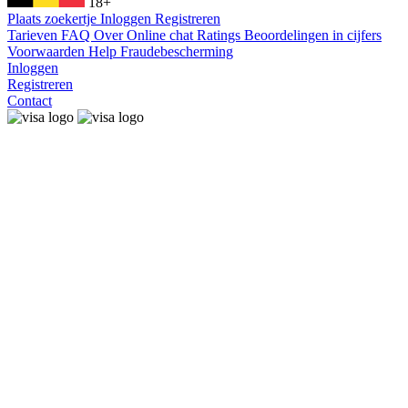
18+
Plaats zoekertje
Inloggen
Registreren
Tarieven
FAQ
Over
Online chat
Ratings
Beoordelingen in cijfers
Voorwaarden
Help
Fraudebescherming
Inloggen
Registreren
Contact