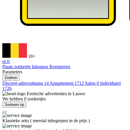
18+
nl
fr
Plaats zoekertje
Inloggen
Registreren
Parameters
Zoeken
Discreet adres/uitgang
14
Appartement
1712
Salon
0
Individueel
1726
Erotische advertenties in
Lauwe
We hebben
0
zoekertjes
Sorteren op
Klassieke seks
(
meestal inbegrepen in de prijs
)