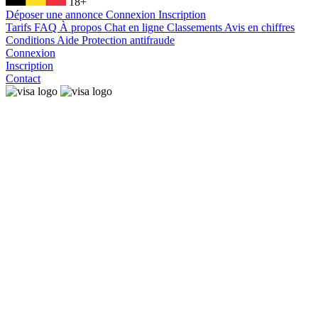
18+
Déposer une annonce
Connexion
Inscription
Tarifs
FAQ
À propos
Chat en ligne
Classements
Avis en chiffres
Conditions
Aide
Protection antifraude
Connexion
Inscription
Contact