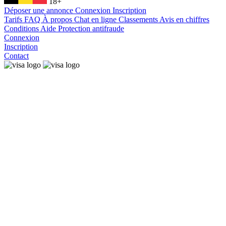
18+
Déposer une annonce
Connexion
Inscription
Tarifs
FAQ
À propos
Chat en ligne
Classements
Avis en chiffres
Conditions
Aide
Protection antifraude
Connexion
Inscription
Contact