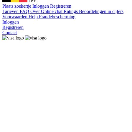
18+
Plaats zoekertje
Inloggen
Registreren
Tarieven
FAQ
Over
Online chat
Ratings
Beoordelingen in cijfers
Voorwaarden
Help
Fraudebescherming
Inloggen
Registreren
Contact