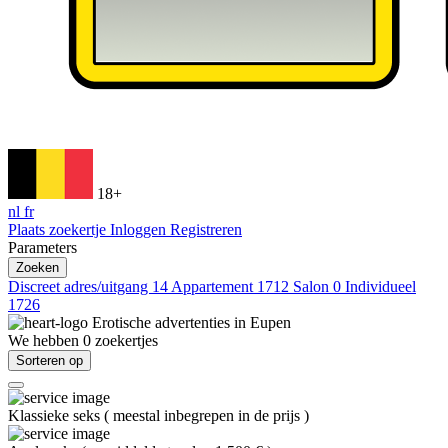
18+
nl
fr
Plaats zoekertje
Inloggen
Registreren
Parameters
Zoeken
Discreet adres/uitgang
14
Appartement
1712
Salon
0
Individueel
1726
Erotische advertenties in
Eupen
We hebben
0
zoekertjes
Sorteren op
Klassieke seks
(
meestal inbegrepen in de prijs
)