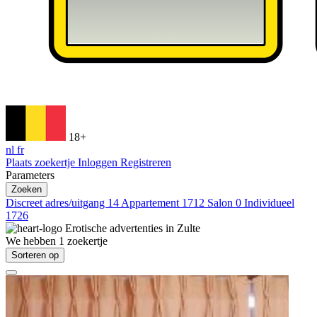
18+
nl
fr
Plaats zoekertje
Inloggen
Registreren
Parameters
Zoeken
Discreet adres/uitgang
14
Appartement
1712
Salon
0
Individueel
1726
Erotische advertenties in
Zulte
We hebben
1
zoekertje
Sorteren op