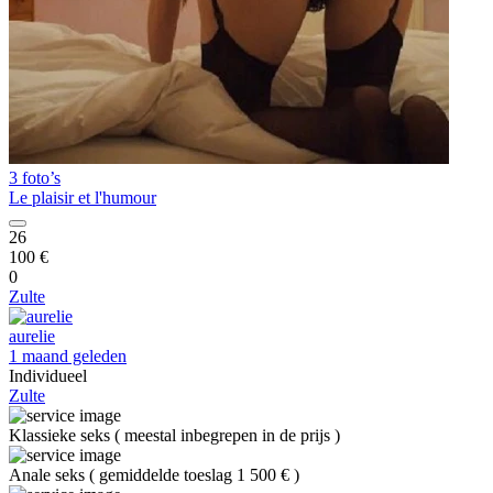
3 foto’s
Le plaisir et l'humour
26
100 €
0
Zulte
aurelie
1 maand geleden
Individueel
Zulte
Klassieke seks
(
meestal inbegrepen in de prijs
)
Anale seks
(
gemiddelde toeslag 1 500 €
)