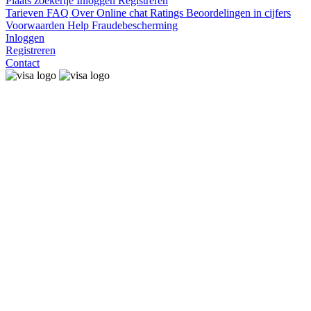
Plaats zoekertje
Inloggen
Registreren
Tarieven
FAQ
Over
Online chat
Ratings
Beoordelingen in cijfers
Voorwaarden
Help
Fraudebescherming
Inloggen
Registreren
Contact