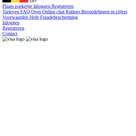
18+
Plaats zoekertje
Inloggen
Registreren
Tarieven
FAQ
Over
Online chat
Ratings
Beoordelingen in cijfers
Voorwaarden
Help
Fraudebescherming
Inloggen
Registreren
Contact