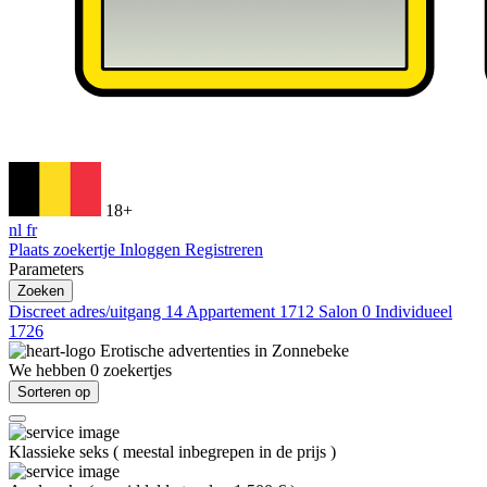
18+
nl
fr
Plaats zoekertje
Inloggen
Registreren
Parameters
Zoeken
Discreet adres/uitgang
14
Appartement
1712
Salon
0
Individueel
1726
Erotische advertenties in
Zonnebeke
We hebben
0
zoekertjes
Sorteren op
Klassieke seks
(
meestal inbegrepen in de prijs
)