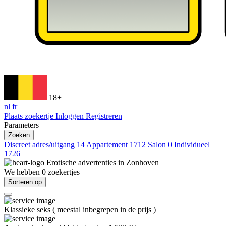
18+
nl
fr
Plaats zoekertje
Inloggen
Registreren
Parameters
Zoeken
Discreet adres/uitgang
14
Appartement
1712
Salon
0
Individueel
1726
Erotische advertenties in
Zonhoven
We hebben
0
zoekertjes
Sorteren op
Klassieke seks
(
meestal inbegrepen in de prijs
)