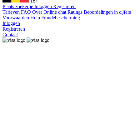
18+
Plaats zoekertje
Inloggen
Registreren
Tarieven
FAQ
Over
Online chat
Ratings
Beoordelingen in cijfers
Voorwaarden
Help
Fraudebescherming
Inloggen
Registreren
Contact