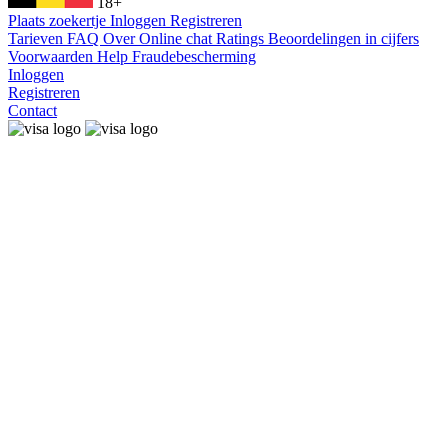
18+
Plaats zoekertje
Inloggen
Registreren
Tarieven
FAQ
Over
Online chat
Ratings
Beoordelingen in cijfers
Voorwaarden
Help
Fraudebescherming
Inloggen
Registreren
Contact