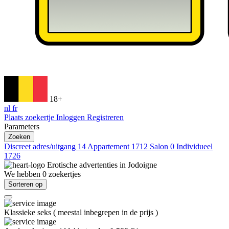
18+
nl
fr
Plaats zoekertje
Inloggen
Registreren
Parameters
Zoeken
Discreet adres/uitgang
14
Appartement
1712
Salon
0
Individueel
1726
Erotische advertenties in
Jodoigne
We hebben
0
zoekertjes
Sorteren op
Klassieke seks
(
meestal inbegrepen in de prijs
)