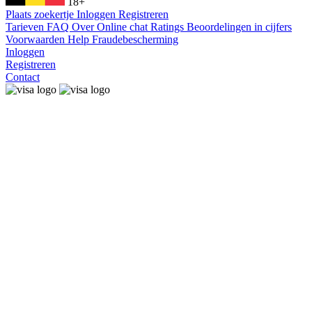
18+
Plaats zoekertje
Inloggen
Registreren
Tarieven
FAQ
Over
Online chat
Ratings
Beoordelingen in cijfers
Voorwaarden
Help
Fraudebescherming
Inloggen
Registreren
Contact