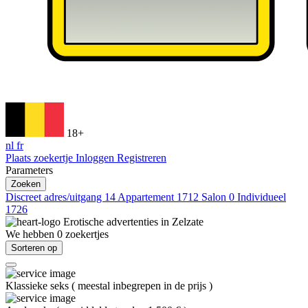
18+
nl
fr
Plaats zoekertje
Inloggen
Registreren
Parameters
Zoeken
Discreet adres/uitgang
14
Appartement
1712
Salon
0
Individueel
1726
Erotische advertenties in
Zelzate
We hebben
0
zoekertjes
Sorteren op
Klassieke seks
(
meestal inbegrepen in de prijs
)