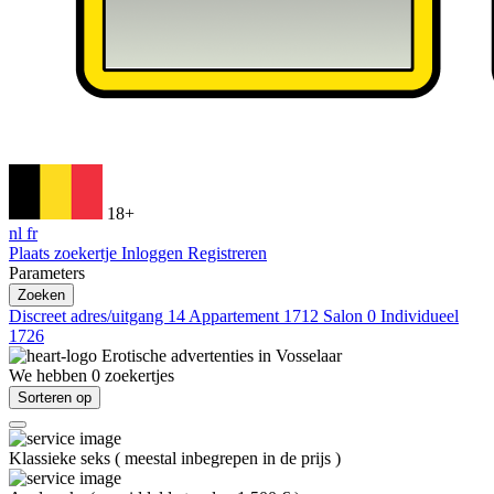
18+
nl
fr
Plaats zoekertje
Inloggen
Registreren
Parameters
Zoeken
Discreet adres/uitgang
14
Appartement
1712
Salon
0
Individueel
1726
Erotische advertenties in
Vosselaar
We hebben
0
zoekertjes
Sorteren op
Klassieke seks
(
meestal inbegrepen in de prijs
)