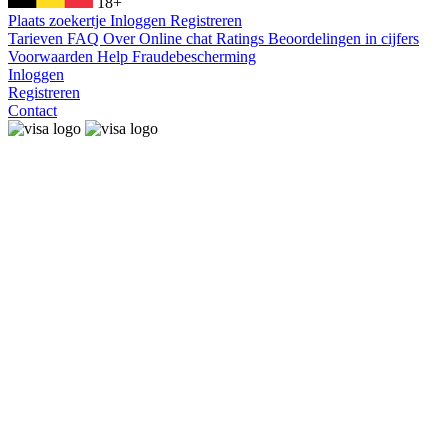
18+
Plaats zoekertje
Inloggen
Registreren
Tarieven
FAQ
Over
Online chat
Ratings
Beoordelingen in cijfers
Voorwaarden
Help
Fraudebescherming
Inloggen
Registreren
Contact