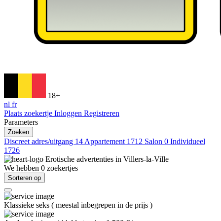
18+
nl
fr
Plaats zoekertje
Inloggen
Registreren
Parameters
Zoeken
Discreet adres/uitgang
14
Appartement
1712
Salon
0
Individueel
1726
Erotische advertenties in
Villers-la-Ville
We hebben
0
zoekertjes
Sorteren op
Klassieke seks
(
meestal inbegrepen in de prijs
)