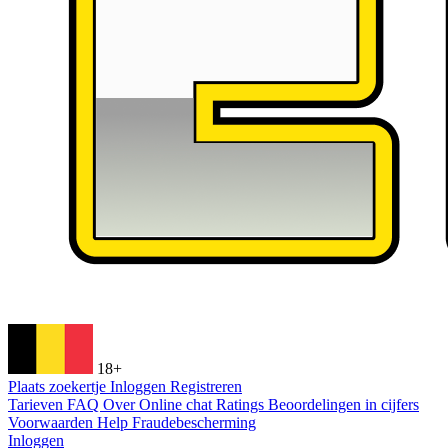
18+
Plaats zoekertje
Inloggen
Registreren
Tarieven
FAQ
Over
Online chat
Ratings
Beoordelingen in cijfers
Voorwaarden
Help
Fraudebescherming
Inloggen