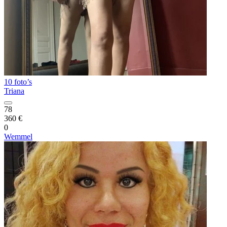
10 foto’s
Triana
78
360 €
0
Wemmel