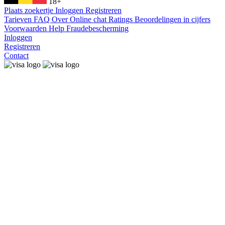
18+
Plaats zoekertje
Inloggen
Registreren
Tarieven
FAQ
Over
Online chat
Ratings
Beoordelingen in cijfers
Voorwaarden
Help
Fraudebescherming
Inloggen
Registreren
Contact