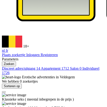
18+
nl
fr
Plaats zoekertje
Inloggen
Registreren
Parameters
Zoeken
Discreet adres/uitgang
14
Appartement
1712
Salon
0
Individueel
1726
Erotische advertenties in
Veldegem
We hebben
0
zoekertjes
Sorteren op
Klassieke seks
(
meestal inbegrepen in de prijs
)