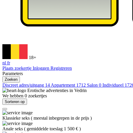
18+
nl
fr
Plaats zoekertje
Inloggen
Registreren
Parameters
Zoeken
Discreet adres/uitgang
14
Appartement
1712
Salon
0
Individueel
172
Erotische advertenties in
Vedrin
We hebben
0
zoekertjes
Sorteren op
Klassieke seks
(
meestal inbegrepen in de prijs
)
Anale seks
(
gemiddelde toeslag 1 500 €
)