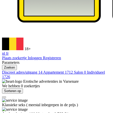
18+
nl
fr
Plaats zoekertje
Inloggen
Registreren
Parameters
Zoeken
Discreet adres/uitgang
14
Appartement
1712
Salon
0
Individueel
1726
Erotische advertenties in
Varsenare
We hebben
0
zoekertjes
Sorteren op
Klassieke seks
(
meestal inbegrepen in de prijs
)