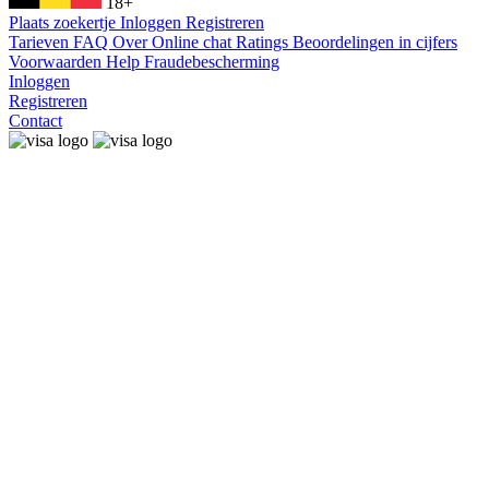
18+
Plaats zoekertje
Inloggen
Registreren
Tarieven
FAQ
Over
Online chat
Ratings
Beoordelingen in cijfers
Voorwaarden
Help
Fraudebescherming
Inloggen
Registreren
Contact