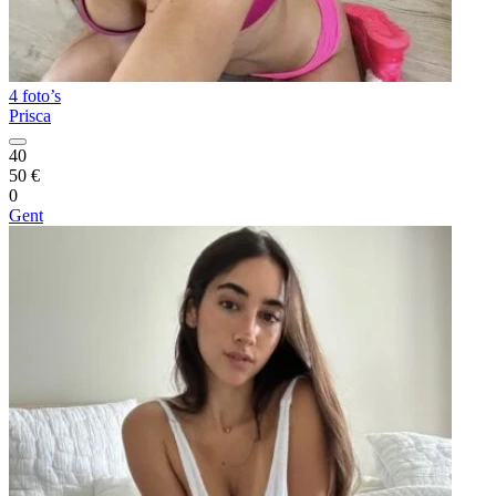
4 foto’s
Prisca
40
50 €
0
Gent