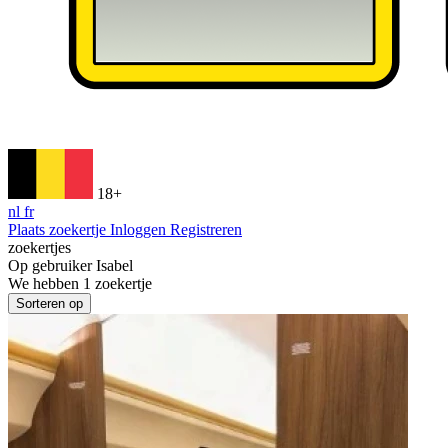
18+
nl
fr
Plaats zoekertje
Inloggen
Registreren
zoekertjes
Op gebruiker
Isabel
We hebben
1
zoekertje
Sorteren op