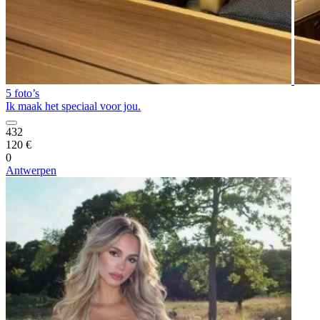
5 foto’s
Ik maak het speciaal voor jou.
432
120 €
0
Antwerpen