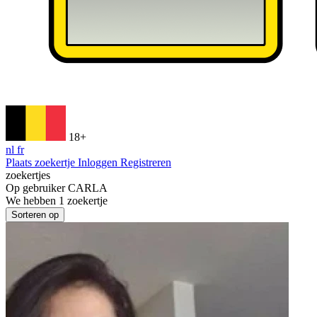
18+
nl
fr
Plaats zoekertje
Inloggen
Registreren
zoekertjes
Op gebruiker
CARLA
We hebben
1
zoekertje
Sorteren op