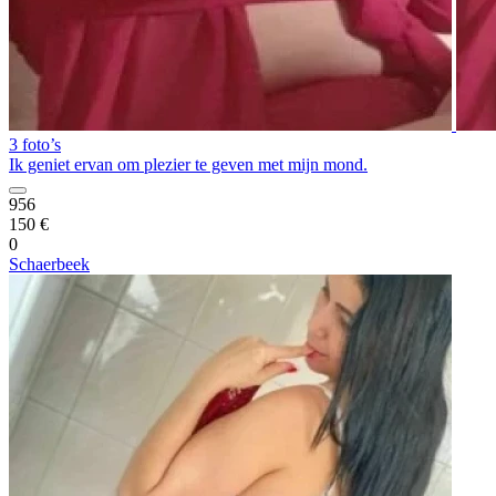
3 foto’s
Ik geniet ervan om plezier te geven met mijn mond.
956
150 €
0
Schaerbeek