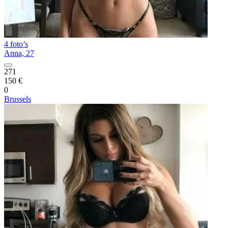
4 foto’s
Anna, 27
271
150 €
0
Brussels