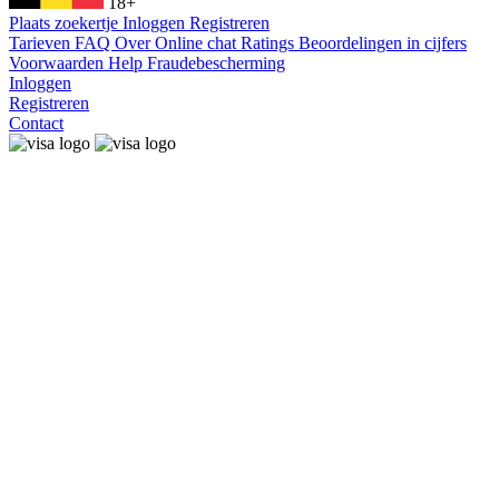
18+
Plaats zoekertje
Inloggen
Registreren
Tarieven
FAQ
Over
Online chat
Ratings
Beoordelingen in cijfers
Voorwaarden
Help
Fraudebescherming
Inloggen
Registreren
Contact