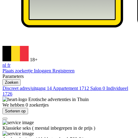
18+
nl
fr
Plaats zoekertje
Inloggen
Registreren
Parameters
Zoeken
Discreet adres/uitgang
14
Appartement
1712
Salon
0
Individueel
1726
Erotische advertenties in
Thuin
We hebben
0
zoekertjes
Sorteren op
Klassieke seks
(
meestal inbegrepen in de prijs
)