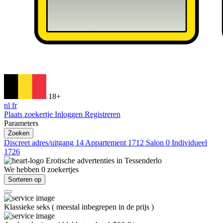
18+
nl
fr
Plaats zoekertje
Inloggen
Registreren
Parameters
Zoeken
Discreet adres/uitgang
14
Appartement
1712
Salon
0
Individueel
1726
Erotische advertenties in
Tessenderlo
We hebben
0
zoekertjes
Sorteren op
Klassieke seks
(
meestal inbegrepen in de prijs
)