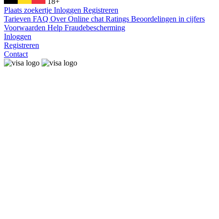
18+
Plaats zoekertje
Inloggen
Registreren
Tarieven
FAQ
Over
Online chat
Ratings
Beoordelingen in cijfers
Voorwaarden
Help
Fraudebescherming
Inloggen
Registreren
Contact