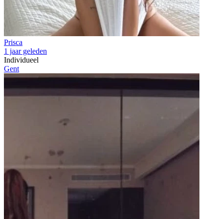
Prisca
1 jaar geleden
Individueel
Gent