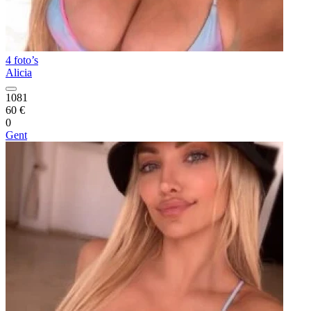
4 foto’s
Alicia
1081
60 €
0
Gent