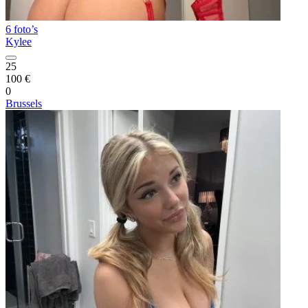
6 foto’s
Kylee
25
100 €
0
Brussels