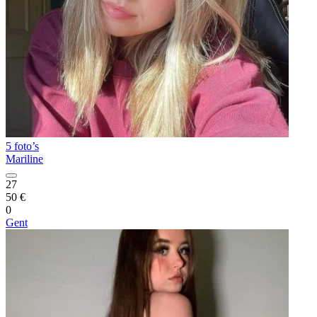
5 foto’s
Mariline
27
50 €
0
Gent