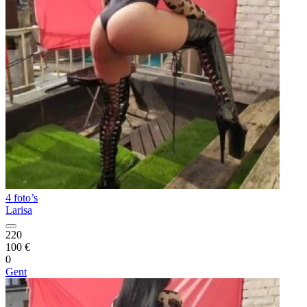
4 foto’s
Larisa
220
100 €
0
Gent