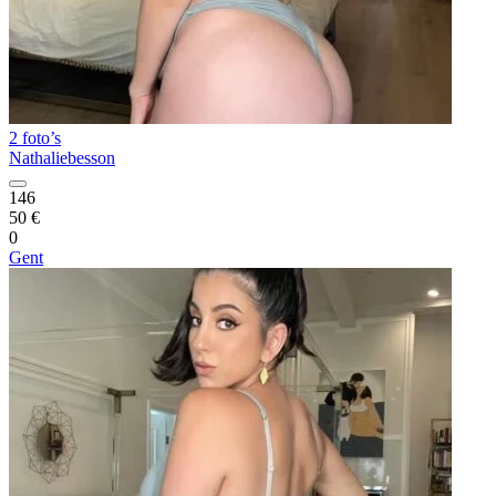
2 foto’s
Nathaliebesson
146
50 €
0
Gent