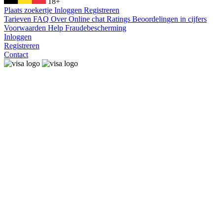
18+
Plaats zoekertje
Inloggen
Registreren
Tarieven
FAQ
Over
Online chat
Ratings
Beoordelingen in cijfers
Voorwaarden
Help
Fraudebescherming
Inloggen
Registreren
Contact