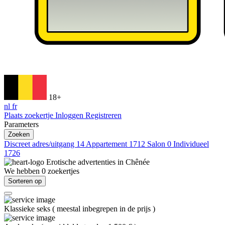
18+
nl
fr
Plaats zoekertje
Inloggen
Registreren
Parameters
Zoeken
Discreet adres/uitgang
14
Appartement
1712
Salon
0
Individueel
1726
Erotische advertenties in
Chênée
We hebben
0
zoekertjes
Sorteren op
Klassieke seks
(
meestal inbegrepen in de prijs
)