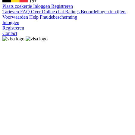
18+
Plaats zoekertje
Inloggen
Registreren
Tarieven
FAQ
Over
Online chat
Ratings
Beoordelingen in cijfers
Voorwaarden
Help
Fraudebescherming
Inloggen
Registreren
Contact