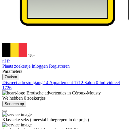
18+
nl
fr
Plaats zoekertje
Inloggen
Registreren
Parameters
Zoeken
Discreet adres/uitgang
14
Appartement
1712
Salon
0
Individueel
1726
Erotische advertenties in
Céroux-Mousty
We hebben
0
zoekertjes
Sorteren op
Klassieke seks
(
meestal inbegrepen in de prijs
)