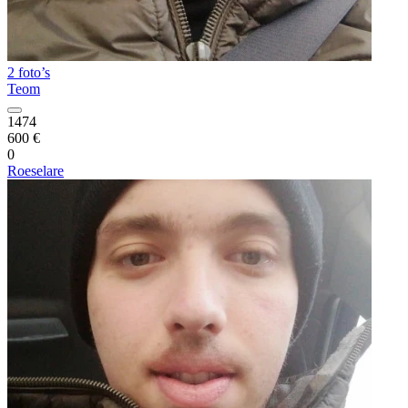
2 foto’s
Teom
1474
600 €
0
Roeselare