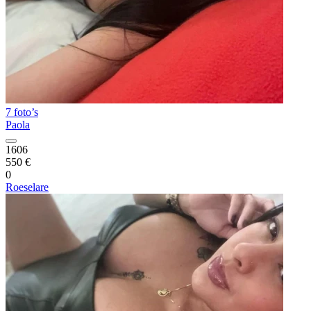
7 foto’s
Paola
1606
550 €
0
Roeselare