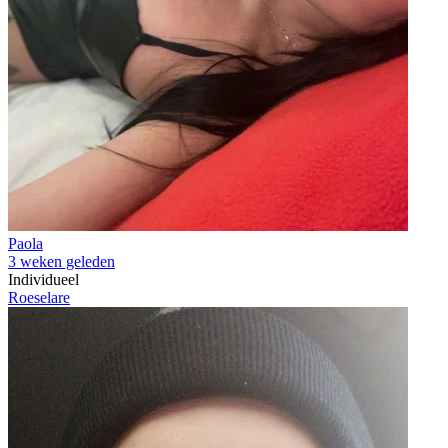
Paola
3 weken geleden
Individueel
Roeselare