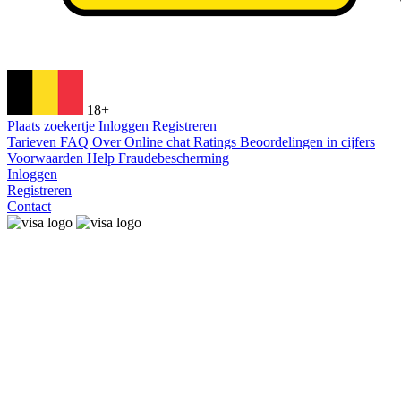
18+
Plaats zoekertje
Inloggen
Registreren
Tarieven
FAQ
Over
Online chat
Ratings
Beoordelingen in cijfers
Voorwaarden
Help
Fraudebescherming
Inloggen
Registreren
Contact