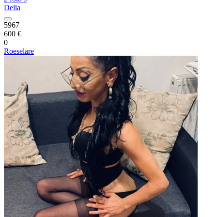
Delia
5967
600 €
0
Roeselare