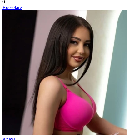
0
Roeselare
Anays