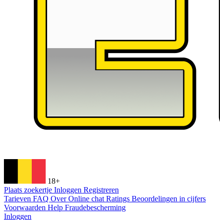
18+
Plaats zoekertje
Inloggen
Registreren
Tarieven
FAQ
Over
Online chat
Ratings
Beoordelingen in cijfers
Voorwaarden
Help
Fraudebescherming
Inloggen