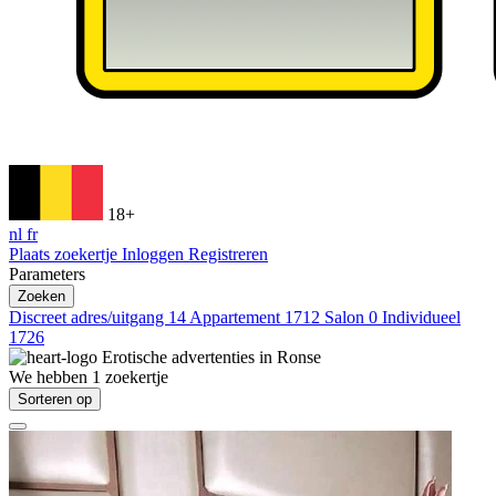
18+
nl
fr
Plaats zoekertje
Inloggen
Registreren
Parameters
Zoeken
Discreet adres/uitgang
14
Appartement
1712
Salon
0
Individueel
1726
Erotische advertenties in
Ronse
We hebben
1
zoekertje
Sorteren op