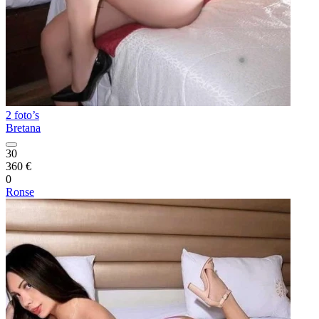
2 foto’s
Bretana
30
360 €
0
Ronse