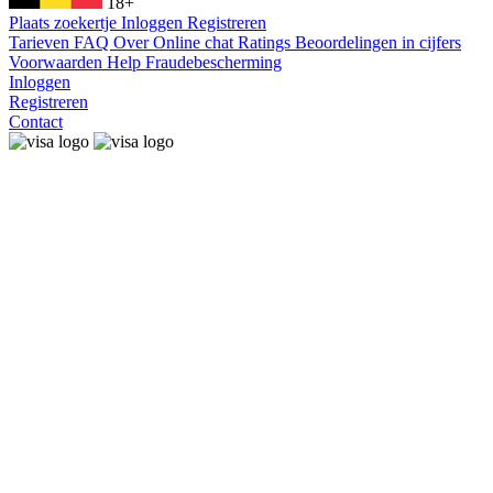
18+
Plaats zoekertje
Inloggen
Registreren
Tarieven
FAQ
Over
Online chat
Ratings
Beoordelingen in cijfers
Voorwaarden
Help
Fraudebescherming
Inloggen
Registreren
Contact