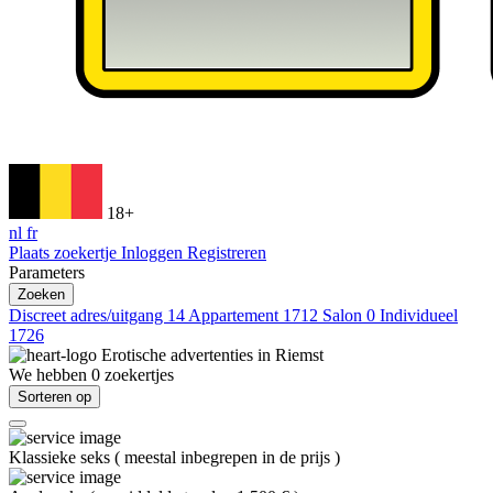
18+
nl
fr
Plaats zoekertje
Inloggen
Registreren
Parameters
Zoeken
Discreet adres/uitgang
14
Appartement
1712
Salon
0
Individueel
1726
Erotische advertenties in
Riemst
We hebben
0
zoekertjes
Sorteren op
Klassieke seks
(
meestal inbegrepen in de prijs
)