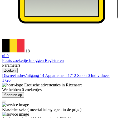
18+
nl
fr
Plaats zoekertje
Inloggen
Registreren
Parameters
Zoeken
Discreet adres/uitgang
14
Appartement
1712
Salon
0
Individueel
1726
Erotische advertenties in
Rixensart
We hebben
0
zoekertjes
Sorteren op
Klassieke seks
(
meestal inbegrepen in de prijs
)