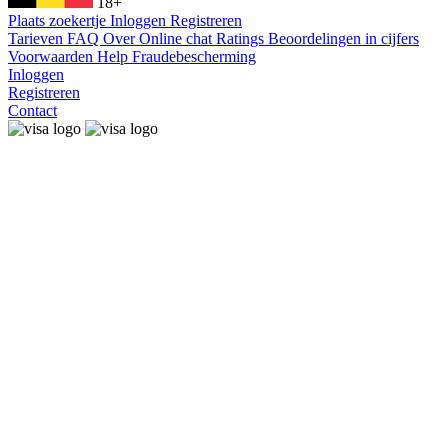
18+
Plaats zoekertje
Inloggen
Registreren
Tarieven
FAQ
Over
Online chat
Ratings
Beoordelingen in cijfers
Voorwaarden
Help
Fraudebescherming
Inloggen
Registreren
Contact