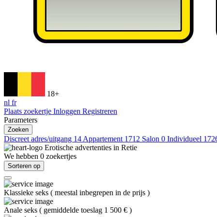
18+
nl
fr
Plaats zoekertje
Inloggen
Registreren
Parameters
Zoeken
Discreet adres/uitgang
14
Appartement
1712
Salon
0
Individueel
172
Erotische advertenties in
Retie
We hebben
0
zoekertjes
Sorteren op
Klassieke seks
(
meestal inbegrepen in de prijs
)
Anale seks
(
gemiddelde toeslag 1 500 €
)