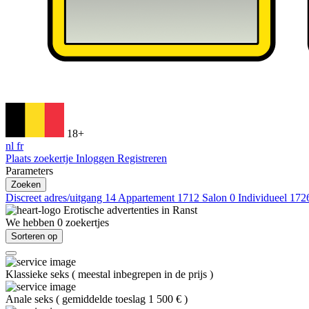
18+
nl
fr
Plaats zoekertje
Inloggen
Registreren
Parameters
Zoeken
Discreet adres/uitgang
14
Appartement
1712
Salon
0
Individueel
172
Erotische advertenties in
Ranst
We hebben
0
zoekertjes
Sorteren op
Klassieke seks
(
meestal inbegrepen in de prijs
)
Anale seks
(
gemiddelde toeslag 1 500 €
)