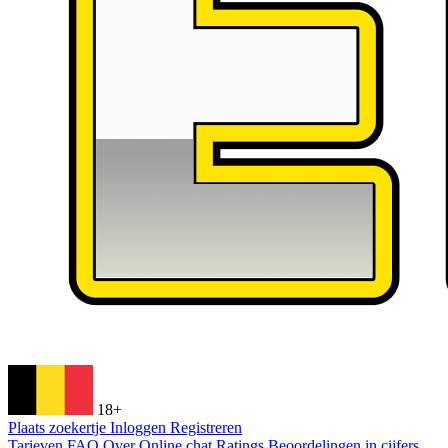
18+
Plaats zoekertje
Inloggen
Registreren
Tarieven
FAQ
Over
Online chat
Ratings
Beoordelingen in cijfers