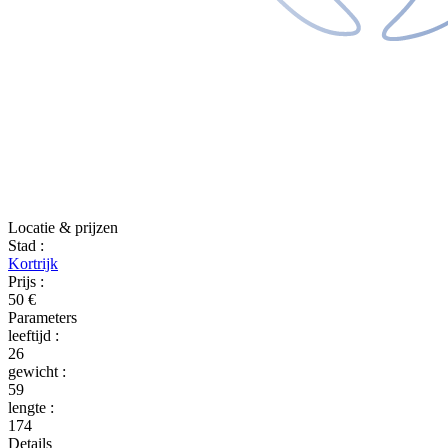
Locatie & prijzen
Stad
:
Kortrijk
Prijs
:
50 €
Parameters
leeftijd
:
26
gewicht
:
59
lengte
:
174
Details