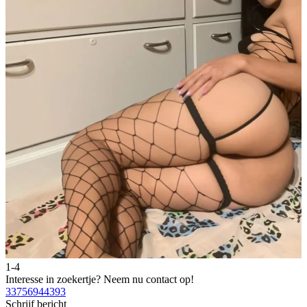
1-4
2
Interesse in zoekertje?
Neem nu contact op!
I
33756944393
3
Schrijf bericht
S