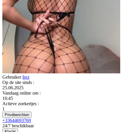
Gebruiker
Irez
Op de site sinds
:
25.06.2025
Vandaag online om
:
16:45
Actieve zoekertjes
:
1
Privéberichten
+33644693769
24/7 beschikbaar
Klacht