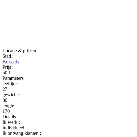
Locatie & prijzen
Stad
:
Brussels
Prijs
:
50 €
Parameters
leeftijd
:
27
gewicht
:
80
lengte
:
170
Details
Ik werk
:
Individueel
Ik ontvang klanten
: