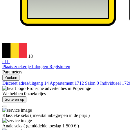
18+
nl
fr
Plaats zoekertje
Inloggen
Registreren
Parameters
Zoeken
Discreet adres/uitgang
14
Appartement
1712
Salon
0
Individueel
172
Erotische advertenties in
Poperinge
We hebben
0
zoekertjes
Sorteren op
Klassieke seks
(
meestal inbegrepen in de prijs
)
Anale seks
(
gemiddelde toeslag 1 500 €
)