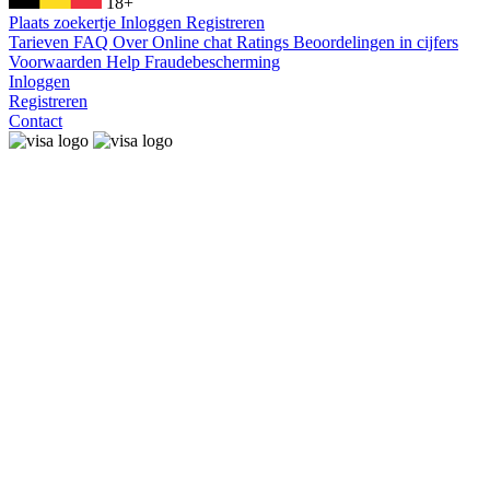
18+
Plaats zoekertje
Inloggen
Registreren
Tarieven
FAQ
Over
Online chat
Ratings
Beoordelingen in cijfers
Voorwaarden
Help
Fraudebescherming
Inloggen
Registreren
Contact