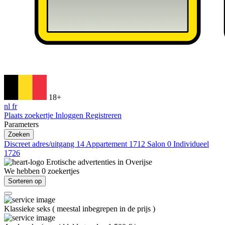
18+
nl
fr
Plaats zoekertje
Inloggen
Registreren
Parameters
Zoeken
Discreet adres/uitgang
14
Appartement
1712
Salon
0
Individueel
1726
Erotische advertenties in
Overijse
We hebben
0
zoekertjes
Sorteren op
Klassieke seks
(
meestal inbegrepen in de prijs
)