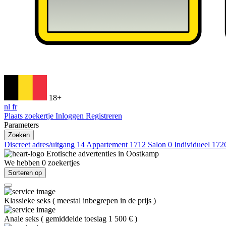
18+
nl
fr
Plaats zoekertje
Inloggen
Registreren
Parameters
Zoeken
Discreet adres/uitgang
14
Appartement
1712
Salon
0
Individueel
172
Erotische advertenties in
Oostkamp
We hebben
0
zoekertjes
Sorteren op
Klassieke seks
(
meestal inbegrepen in de prijs
)
Anale seks
(
gemiddelde toeslag 1 500 €
)