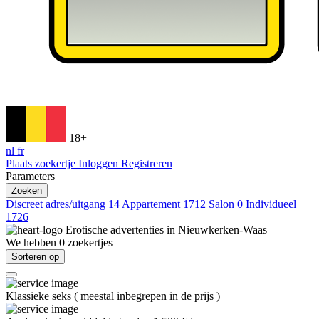
18+
nl
fr
Plaats zoekertje
Inloggen
Registreren
Parameters
Zoeken
Discreet adres/uitgang
14
Appartement
1712
Salon
0
Individueel
1726
Erotische advertenties in
Nieuwkerken-Waas
We hebben
0
zoekertjes
Sorteren op
Klassieke seks
(
meestal inbegrepen in de prijs
)