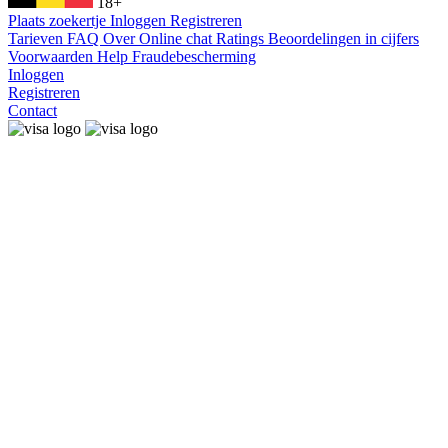
18+
Plaats zoekertje
Inloggen
Registreren
Tarieven
FAQ
Over
Online chat
Ratings
Beoordelingen in cijfers
Voorwaarden
Help
Fraudebescherming
Inloggen
Registreren
Contact