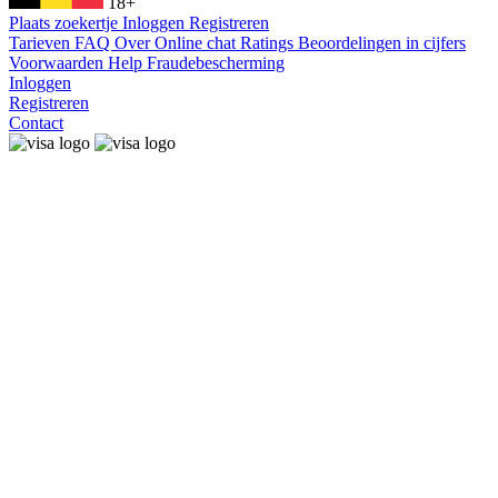
18+
Plaats zoekertje
Inloggen
Registreren
Tarieven
FAQ
Over
Online chat
Ratings
Beoordelingen in cijfers
Voorwaarden
Help
Fraudebescherming
Inloggen
Registreren
Contact