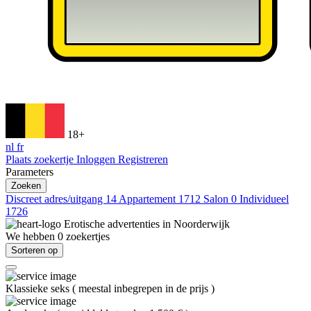
18+
nl
fr
Plaats zoekertje
Inloggen
Registreren
Parameters
Zoeken
Discreet adres/uitgang
14
Appartement
1712
Salon
0
Individueel
1726
Erotische advertenties in
Noorderwijk
We hebben
0
zoekertjes
Sorteren op
Klassieke seks
(
meestal inbegrepen in de prijs
)