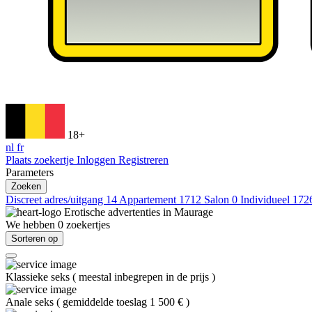
18+
nl
fr
Plaats zoekertje
Inloggen
Registreren
Parameters
Zoeken
Discreet adres/uitgang
14
Appartement
1712
Salon
0
Individueel
172
Erotische advertenties in
Maurage
We hebben
0
zoekertjes
Sorteren op
Klassieke seks
(
meestal inbegrepen in de prijs
)
Anale seks
(
gemiddelde toeslag 1 500 €
)