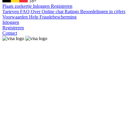
18+
Plaats zoekertje
Inloggen
Registreren
Tarieven
FAQ
Over
Online chat
Ratings
Beoordelingen in cijfers
Voorwaarden
Help
Fraudebescherming
Inloggen
Registreren
Contact