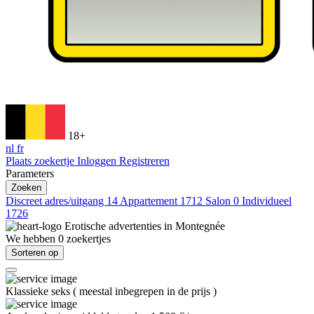
18+
nl
fr
Plaats zoekertje
Inloggen
Registreren
Parameters
Zoeken
Discreet adres/uitgang
14
Appartement
1712
Salon
0
Individueel
1726
Erotische advertenties in
Montegnée
We hebben
0
zoekertjes
Sorteren op
Klassieke seks
(
meestal inbegrepen in de prijs
)