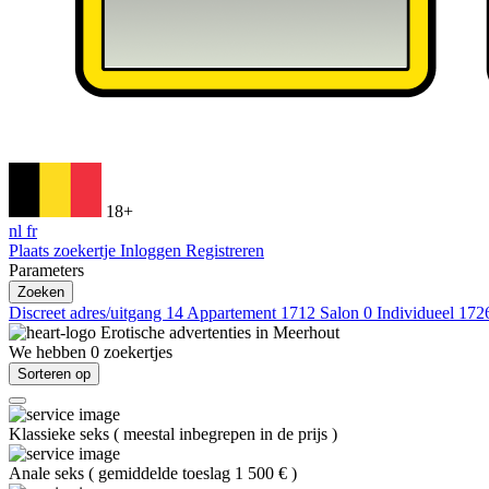
18+
nl
fr
Plaats zoekertje
Inloggen
Registreren
Parameters
Zoeken
Discreet adres/uitgang
14
Appartement
1712
Salon
0
Individueel
172
Erotische advertenties in
Meerhout
We hebben
0
zoekertjes
Sorteren op
Klassieke seks
(
meestal inbegrepen in de prijs
)
Anale seks
(
gemiddelde toeslag 1 500 €
)