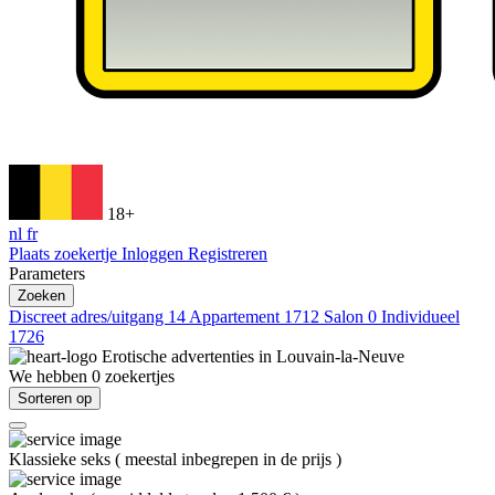
18+
nl
fr
Plaats zoekertje
Inloggen
Registreren
Parameters
Zoeken
Discreet adres/uitgang
14
Appartement
1712
Salon
0
Individueel
1726
Erotische advertenties in
Louvain-la-Neuve
We hebben
0
zoekertjes
Sorteren op
Klassieke seks
(
meestal inbegrepen in de prijs
)