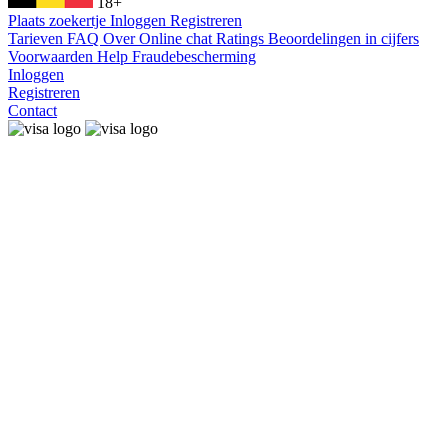
18+
Plaats zoekertje
Inloggen
Registreren
Tarieven
FAQ
Over
Online chat
Ratings
Beoordelingen in cijfers
Voorwaarden
Help
Fraudebescherming
Inloggen
Registreren
Contact