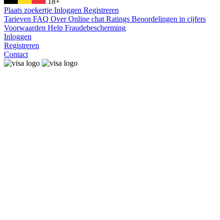
18+
Plaats zoekertje
Inloggen
Registreren
Tarieven
FAQ
Over
Online chat
Ratings
Beoordelingen in cijfers
Voorwaarden
Help
Fraudebescherming
Inloggen
Registreren
Contact