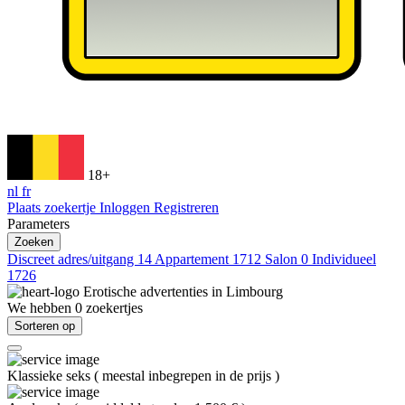
18+
nl
fr
Plaats zoekertje
Inloggen
Registreren
Parameters
Zoeken
Discreet adres/uitgang
14
Appartement
1712
Salon
0
Individueel
1726
Erotische advertenties in
Limbourg
We hebben
0
zoekertjes
Sorteren op
Klassieke seks
(
meestal inbegrepen in de prijs
)