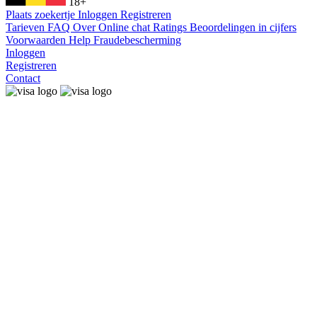
18+
Plaats zoekertje
Inloggen
Registreren
Tarieven
FAQ
Over
Online chat
Ratings
Beoordelingen in cijfers
Voorwaarden
Help
Fraudebescherming
Inloggen
Registreren
Contact