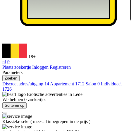
18+
nl
fr
Plaats zoekertje
Inloggen
Registreren
Parameters
Zoeken
Discreet adres/uitgang
14
Appartement
1712
Salon
0
Individueel
1726
Erotische advertenties in
Lede
We hebben
0
zoekertjes
Sorteren op
Klassieke seks
(
meestal inbegrepen in de prijs
)