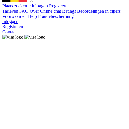
18+
Plaats zoekertje
Inloggen
Registreren
Tarieven
FAQ
Over
Online chat
Ratings
Beoordelingen in cijfers
Voorwaarden
Help
Fraudebescherming
Inloggen
Registreren
Contact