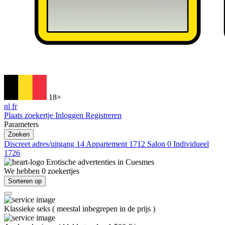
18+
nl
fr
Plaats zoekertje
Inloggen
Registreren
Parameters
Zoeken
Discreet adres/uitgang
14
Appartement
1712
Salon
0
Individueel
1726
Erotische advertenties in
Cuesmes
We hebben
0
zoekertjes
Sorteren op
Klassieke seks
(
meestal inbegrepen in de prijs
)