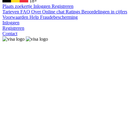
18+
Plaats zoekertje
Inloggen
Registreren
Tarieven
FAQ
Over
Online chat
Ratings
Beoordelingen in cijfers
Voorwaarden
Help
Fraudebescherming
Inloggen
Registreren
Contact