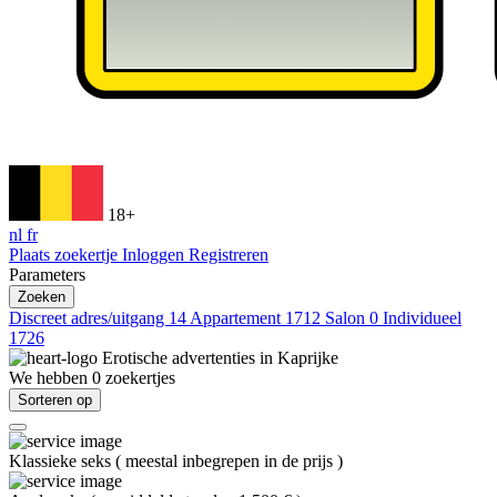
18+
nl
fr
Plaats zoekertje
Inloggen
Registreren
Parameters
Zoeken
Discreet adres/uitgang
14
Appartement
1712
Salon
0
Individueel
1726
Erotische advertenties in
Kaprijke
We hebben
0
zoekertjes
Sorteren op
Klassieke seks
(
meestal inbegrepen in de prijs
)