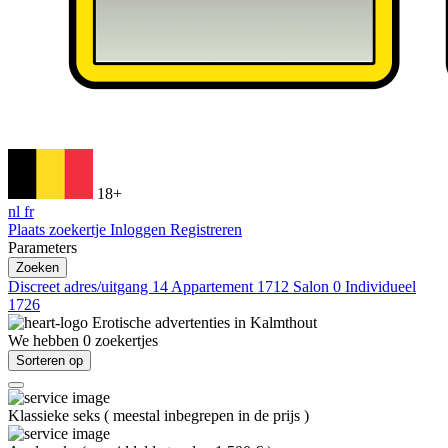
18+
nl
fr
Plaats zoekertje
Inloggen
Registreren
Parameters
Zoeken
Discreet adres/uitgang
14
Appartement
1712
Salon
0
Individueel
1726
Erotische advertenties in
Kalmthout
We hebben
0
zoekertjes
Sorteren op
Klassieke seks
(
meestal inbegrepen in de prijs
)