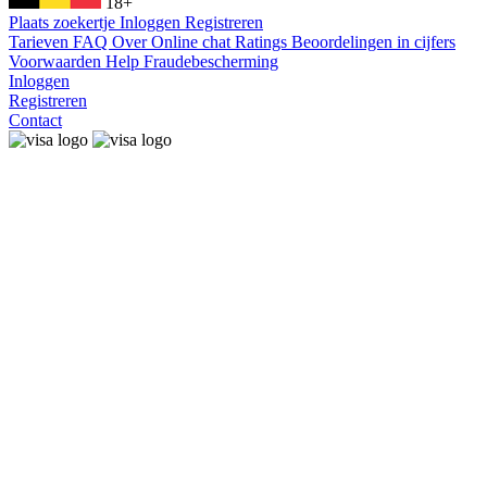
18+
Plaats zoekertje
Inloggen
Registreren
Tarieven
FAQ
Over
Online chat
Ratings
Beoordelingen in cijfers
Voorwaarden
Help
Fraudebescherming
Inloggen
Registreren
Contact