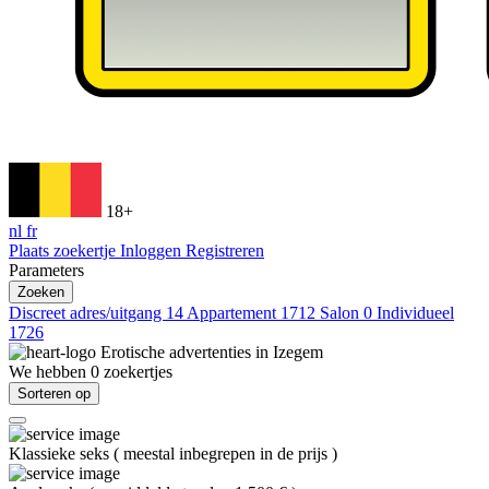
18+
nl
fr
Plaats zoekertje
Inloggen
Registreren
Parameters
Zoeken
Discreet adres/uitgang
14
Appartement
1712
Salon
0
Individueel
1726
Erotische advertenties in
Izegem
We hebben
0
zoekertjes
Sorteren op
Klassieke seks
(
meestal inbegrepen in de prijs
)