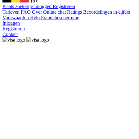
18+
Plaats zoekertje
Inloggen
Registreren
Tarieven
FAQ
Over
Online chat
Ratings
Beoordelingen in cijfers
Voorwaarden
Help
Fraudebescherming
Inloggen
Registreren
Contact