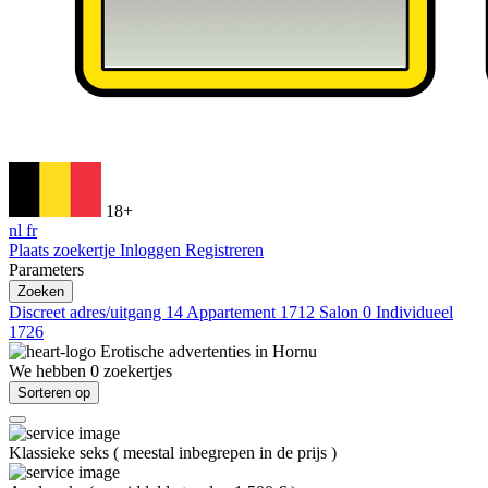
18+
nl
fr
Plaats zoekertje
Inloggen
Registreren
Parameters
Zoeken
Discreet adres/uitgang
14
Appartement
1712
Salon
0
Individueel
1726
Erotische advertenties in
Hornu
We hebben
0
zoekertjes
Sorteren op
Klassieke seks
(
meestal inbegrepen in de prijs
)