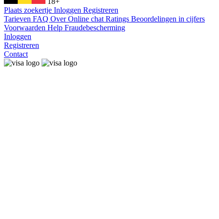
18+
Plaats zoekertje
Inloggen
Registreren
Tarieven
FAQ
Over
Online chat
Ratings
Beoordelingen in cijfers
Voorwaarden
Help
Fraudebescherming
Inloggen
Registreren
Contact