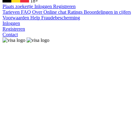
18+
Plaats zoekertje
Inloggen
Registreren
Tarieven
FAQ
Over
Online chat
Ratings
Beoordelingen in cijfers
Voorwaarden
Help
Fraudebescherming
Inloggen
Registreren
Contact