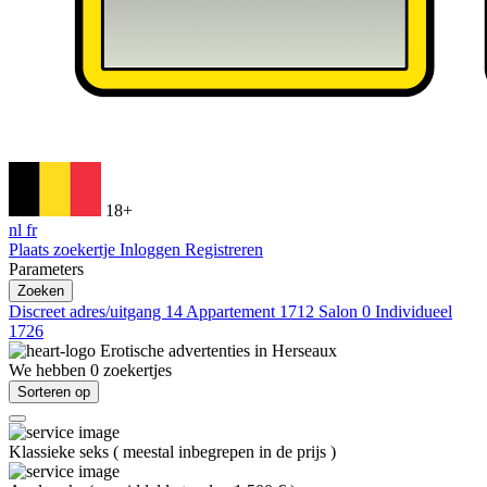
18+
nl
fr
Plaats zoekertje
Inloggen
Registreren
Parameters
Zoeken
Discreet adres/uitgang
14
Appartement
1712
Salon
0
Individueel
1726
Erotische advertenties in
Herseaux
We hebben
0
zoekertjes
Sorteren op
Klassieke seks
(
meestal inbegrepen in de prijs
)