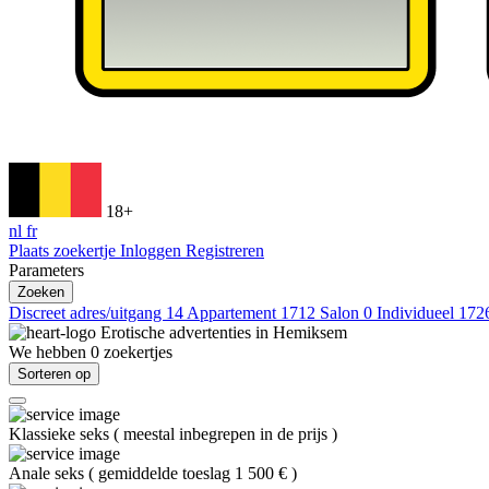
18+
nl
fr
Plaats zoekertje
Inloggen
Registreren
Parameters
Zoeken
Discreet adres/uitgang
14
Appartement
1712
Salon
0
Individueel
172
Erotische advertenties in
Hemiksem
We hebben
0
zoekertjes
Sorteren op
Klassieke seks
(
meestal inbegrepen in de prijs
)
Anale seks
(
gemiddelde toeslag 1 500 €
)